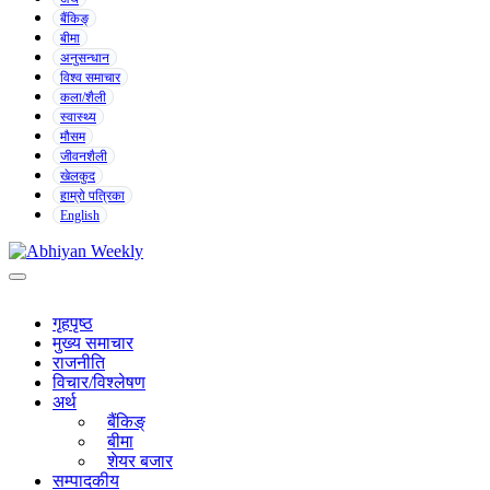
बैंकिङ्
बीमा
अनुसन्धान
विश्व समाचार
कला/शैली
स्वास्थ्य
मौसम
जीवनशैली
खेलकुद
हाम्रो पत्रिका
English
गृहपृष्ठ
मुख्य समाचार
राजनीति
विचार/विश्लेषण
अर्थ
बैंकिङ्
बीमा
शेयर बजार
सम्पादकीय