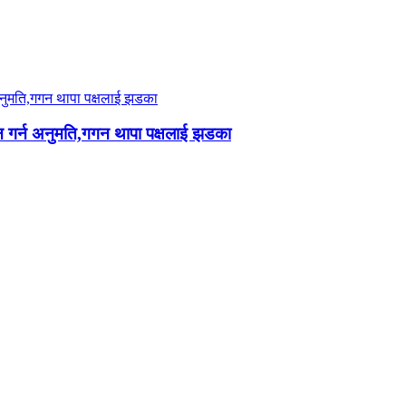
न गर्न अनुमति,गगन थापा पक्षलाई झडका