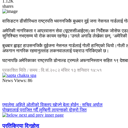
1.12K
shares
वासिङटन डीसीस्थित राष्ट्रपति भवननजिकै बुधबार दुई जना नेसनल गार्डलाई ग
अमेरिकी नागरिकता र आप्रवासन सेवा (यूएससीआईएस) का निर्देशक जोसेफ एडलोले
सुनिश्चित नभएसम्म यो रोक कायम रहनेछ।’उनले अगाडि लेखेका छन्, ‘अमेरिकी जन
बुधबार ह्वाइट हाउसनजिकै दुईजना नेसनल गार्डलाई गोली हानिएको थियो।गोली लाग
अफगान नागरिक रहमानुल्लाह लकनवाललाई पक्राउ गरिकिएको छ।
घटनापछि अमेरिकाका राष्ट्रपति डोनाल्ड ट्रम्पले अफगानिस्तान सहित १९ देशबाट 
प्रकाशित मिति / समय : वि.सं.२०८२ मंसिर १३ शनिवार १४:५१
News Views:
86
एमालेमा अहिले ओलीको विक्लप खोज्ने बेला होईन : सचिव अर्याल
पोखरालाई पराजित गर्दै लुम्बिनी लायन्सको दोस्रो जित
प्रतिक्रिया दिनुहोस्