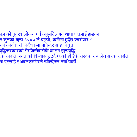
ैसलाको पुनरवालोकन गर्न अनुमति,गगन थापा पक्षलाई झडका
 सुनको मूल्य ८००० ले बढ्यो, कतिमा हुदैँछ कारोवार ?
कार्यकारी निर्देशकमा नागेन्द्र साह नियुत्त
सरकारको गैरजिम्मेवारीकै कारण मूल्यबृद्धि
के रास्वपा र बालेन सरकारप्रति
ुर्गा प्रसाई र धवलशमशेरले खोल्दैछन नयाँ पार्टी