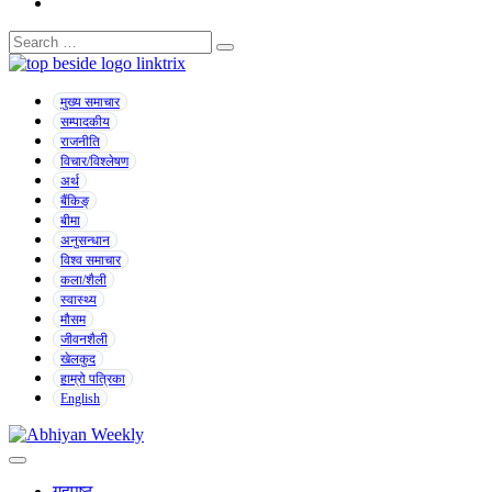
मुख्य समाचार
सम्पादकीय
राजनीति
विचार/विश्लेषण
अर्थ
बैंकिङ्
बीमा
अनुसन्धान
विश्व समाचार
कला/शैली
स्वास्थ्य
मौसम
जीवनशैली
खेलकुद
हाम्रो पत्रिका
English
गृहपृष्ठ