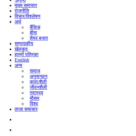
मुख्य समाचार
राजनीति
विचार/विश्लेषण
अर्थ
बैंकिङ्
बीमा
शेयर बजार
सम्पादकीय
खेलकुद
हाम्रो पत्रिका
English
अन्य​
समाज
अनुसन्धान
कला/शैली
जीवनशैली
स्वास्थ्य
मौसम
विश्व
ताजा समाचार