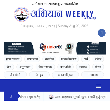
अभियान साप्ताहिकद्वारा सञ्चालित
आइतवार, साउन २४, २०८३ | Sunday Aug 09, 2026
मुख्य समाचार
सम्पादकीय
राजनीति
विचार/विश्लेषण
अर्थ
बैंकिङ्
बीमा
अनुसन्धान
विश्व समाचार
कला/शैली
स्वास्थ्य
मौसम
जीवनशैली
खेलकुद
हाम्रो पत्रिका
English
ायिक जंगलमा मृत भेटिए
आज आइतबार सुनको मूल्यमा भारी बृद्धि प्रतितोला ४८००ले