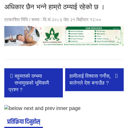
अधिकार छैन भन्ने हाम्रो ठम्याई रहेको छ ।
प्रकाशित मिति / समय : वि.सं.२०८३ जेठ २१ बिहीवार १२:००
बहुमतको दम्भमा
हामीलाई विश्वास गर्नोस्,
सभामुखको भूमिकामै
बालेनले देश बनाउँछ ?
प्रश्न ?
प्रतिक्रिया दिनुहोस्